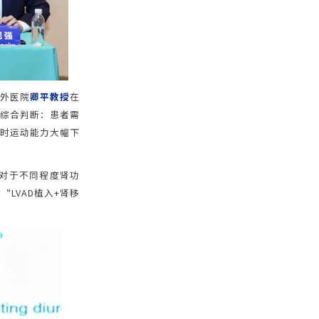
阜外医院
卿平教授
在
度综合判断：患者需
同时运动能力大幅下
。对于不同程度肾功
LVAD植入+肾移