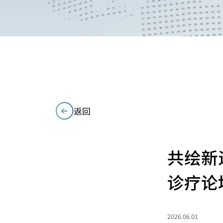
返回
共绘新途
诊疗论
2026.06.01