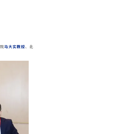
医院
马大实教授
、北